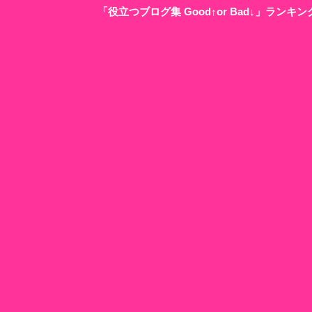
「役立つブログ集 Good↑or Bad↓」ラン