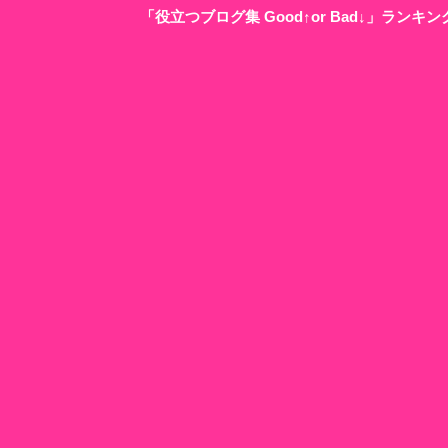
「役立つブログ集 Good↑or Bad↓」ラン