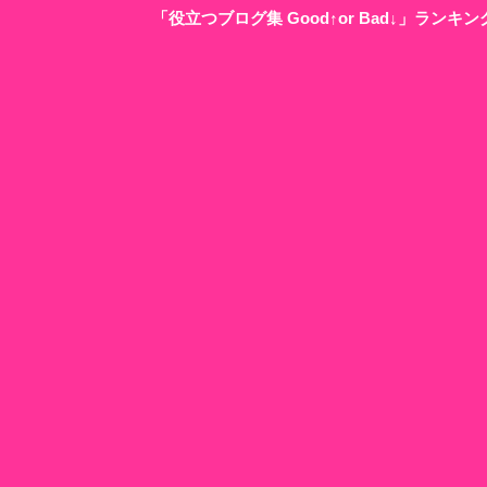
「役立つブログ集 Good↑or Bad↓」ラン