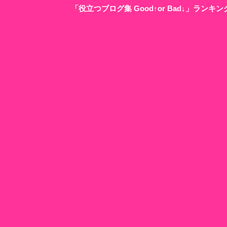
「役立つブログ集 Good↑or Bad↓」ラン