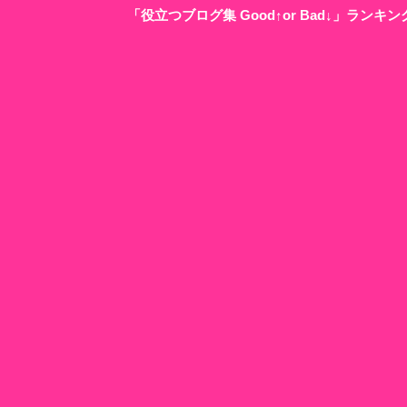
「役立つブログ集 Good↑or Bad↓」ラン