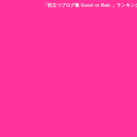
「役立つブログ集 Good↑or Bad↓」ラン