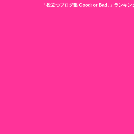
「役立つブログ集 Good↑or Bad↓」ラン