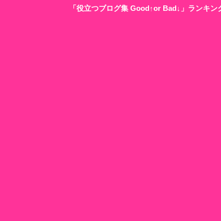
「役立つブログ集 Good↑or Bad↓」ラン